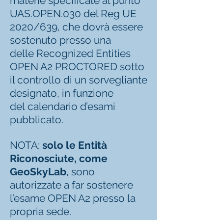
materie specificate al punto
UAS.OPEN.030 del Reg UE
2020/639, che dovrà essere
sostenuto presso una
delle
Recognized Entities
OPEN A2 PROCTORED
sotto
il controllo di un sorvegliante
designato, in funzione
del
calendario d’esami
pubblicato
.
NOTA:
solo le Entità
Riconosciute, come
GeoSkyLab
, sono
autorizzate a far sostenere
l’esame OPEN A2 presso la
propria sede.