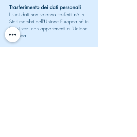
Trasferimento dei dati personali
I suoi dati non saranno trasferiti né in
Stati membri dell’Unione Europea né in
Paesi terzi non appartenenti all’Unione
Europea.
Esistenza di un processo
decisionale automatizzato,
compresa la profilazione
Il Titolare del trattamento non adotta
alcun processo decisionale
automatizzato, compresa la
profilazione, di cui all’articolo 22,
paragrafi 1 e 4, del Regolamento UE
n. 679/2016.
Diritti dell’interessato
In ogni momento, Lei potrà esercitare,
ai sensi dell’art. 7 del D.Lgs.