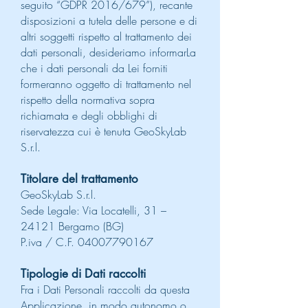
seguito “GDPR 2016/679”), recante
disposizioni a tutela delle persone e di
altri soggetti rispetto al trattamento dei
dati personali, desideriamo informarLa
che i dati personali da Lei forniti
formeranno oggetto di trattamento nel
rispetto della normativa sopra
richiamata e degli obblighi di
riservatezza cui è tenuta GeoSkyLab
S.r.l.
Titolare del trattamento
GeoSkyLab S.r.l.
Sede Legale:
Via Locatelli, 31 –
24121 Bergamo (BG)
P.iva / C.F. 04007790167
Tipologie di Dati raccolti
Fra i Dati Personali raccolti da questa
Applicazione, in modo autonomo o