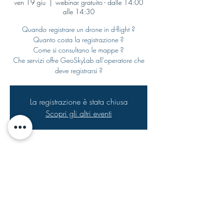
ven 19 giu
  |  
webinar gratuito - dalle 14:00
alle 14:30
Quando registrare un drone in d-flight ?
Quanto costa la registrazione ?
Come si consultano le mappe ?
Che servizi offre GeoSkyLab all'operatore che
deve registrarsi ?
La registrazione è stata chiusa
Scopri gli altri eventi
Orario & Sede
19 giu 2020, 14:00 – 14:30
webinar gratuito - dalle 14:00 alle 14:30
©2025 GeoSkyLab S.r.l. | P. Iva